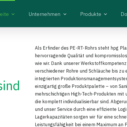
eite
Unternehmen
Produkte
Do
Als Erfinder des PE-RT-Rohrs steht hpg Pla
hervorragende Qualität und kompromisslos
wie wir. Dank unserer Werkstoffkompetenz is
verschiedener Rohre und Schläuche bis z
integrierten Produktionsmanagementsystem 
sind
einzigartig große Produktpalette – von San
mehrschichtigen High-Tech-Produkten mit u
die komplett individualisierbar sind. Abge
und unser Service durch eine effiziente Log
Lagerkapazitäten sorgen wir für eine schnel
Leistungsfähigkeit bei einem Maximum an Fle