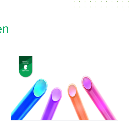
en
Farbenvielfalt wie in der
Eisdiele