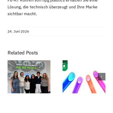
PE-RT Rohren von hpg plastics erhalten Sie eine
Lösung, die technisch überzeugt und Ihre Marke
sichtbar macht.
24. Juni 2026
Related Posts
hpg MIDI
aler
PE-RT
inverse® –
Versorgung
Sicherheit
weiterhin
neu
gesichert
definiert